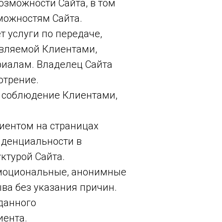
озможности Сайта, в том
можностям Сайта.
 услуги по передаче,
авляемой Клиентами,
иалам. Владелец Сайта
отрение.
т соблюдение Клиентами,
лиентом на страницах
иденциальности в
ктурой Сайта.
 эмоциональные, анонимные
ыва без указания причин.
 данного
иента.