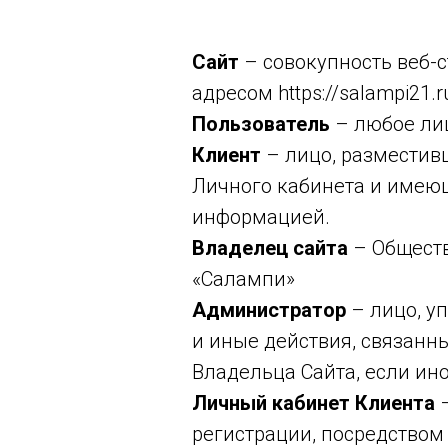
Сайт
– совокупность веб-с
адресом https://salampi21.
Пользователь
– любое лиц
Клиент
– лицо, разместив
Личного кабинета и имеющ
информацией.
Владелец сайта
– Обществ
«Салампи»
Администратор
– лицо, у
и иные действия, связанн
Владельца Сайта, если ино
Личный кабинет Клиента
–
регистрации, посредством