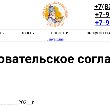
+7(8
+7-9
+7-9
Х
ЦЕНЫ
НОВОСТИ
ПРОФСОЮЗ
TravelLine
овательское согл
ㅤ«___» __________ 202__г.