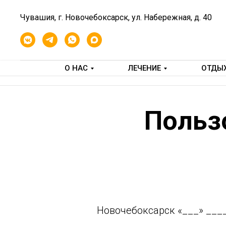
Чувашия, г. Новочебоксарск, ул. Набережная, д. 40
О НАС
ЛЕЧЕНИЕ
ОТДЫ
Польз
Новочебоксарск ㅤㅤㅤㅤㅤㅤㅤㅤㅤㅤㅤㅤㅤㅤㅤㅤㅤㅤㅤㅤㅤㅤㅤㅤㅤㅤㅤㅤ