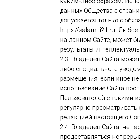
каким-либо образом. Испо
данных Общества с огран
допускается только с обя
https://salampi21.ru. Люб
на данном Сайте, может б
результаты интеллектуаль
2.3. Владелец Сайта може
либо специального уведом
размещения, если иное н
использование Сайта посл
Пользователей с такими 
регулярно просматривать
редакцией настоящего Со
2.4. Владелец Сайта. не га
предоставляться непрерывн