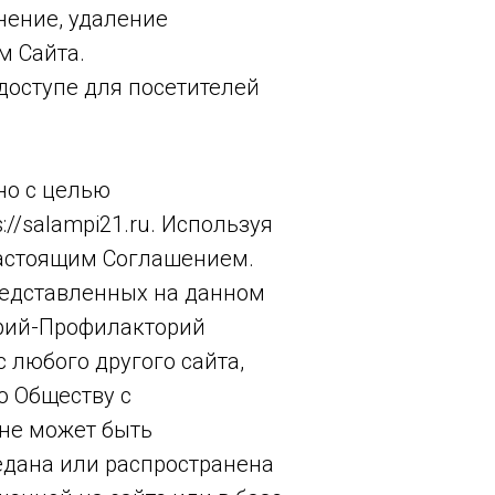
нение, удаление
м Сайта.
доступе для посетителей
но с целью
//salampi21.ru. Используя
 настоящим Соглашением.
редставленных на данном
орий-Профилакторий
 любого другого сайта,
о Обществу с
не может быть
едана или распространена