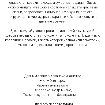
сливаются краски природы и духовные традиции. Здесь
можно увидеть чувашские костюмы, услышать красивые
песни, попробовать национальную кухню, а также
погрузиться в мир мудрых старинных обычаев и ощутить
дыхание времени.
Здесь каждый уголок пронизан историей и культурой,
которые передаются из поколения в поколение. Преданием о
красавице Салампи, в честь которой назван наш санаторий,
мы хотим поделиться с вами, дорогие гости.
Давным-давно в Казанском ханстве
Жил – был народ
Черемисами звался.
Жил спокойно да мирно,
Только скучал народ без странников.
Была у земли слава дурная