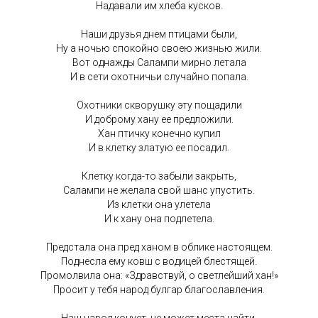
Надавали им хлеба кусков.
Наши друзья днем птицами были,
Ну а ночью спокойно своею жизнью жили.
Вот однажды Салампи мирно летала
И в сети охотничьи случайно попала.
Охотники скворушку эту пощадили
И доброму хану ее предложили.
Хан птичку конечно купил
И в клетку златую ее посадил.
Клетку когда-то забыли закрыть,
Салампи не желала свой шанс упустить.
Из клетки она улетела
И к хану она подлетела.
Предстала она пред ханом в облике настоящем.
Поднесла ему ковш с водицей блестящей.
Промолвила она: «Здравствуй, о светлейший хан!»
Просит у тебя народ булгар благославления.