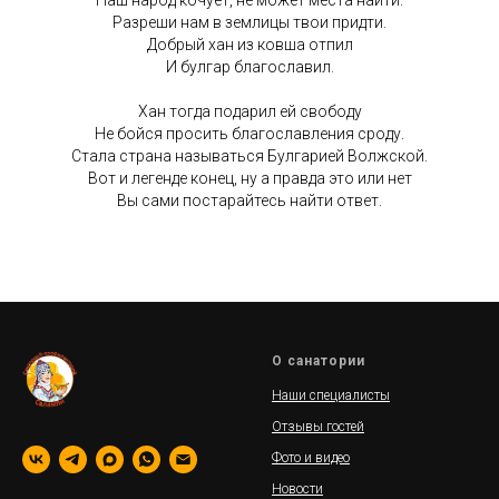
Наш народ кочует, не может места найти.
Разреши нам в землицы твои придти.
Добрый хан из ковша отпил
И булгар благославил.
Хан тогда подарил ей свободу
Не бойся просить благославления сроду.
Стала страна называться Булгарией Волжской.
Вот и легенде конец, ну а правда это или нет
Вы сами постарайтесь найти ответ.
О санатории
Наши специалисты
Отзывы гостей
Фото и видео
Новости