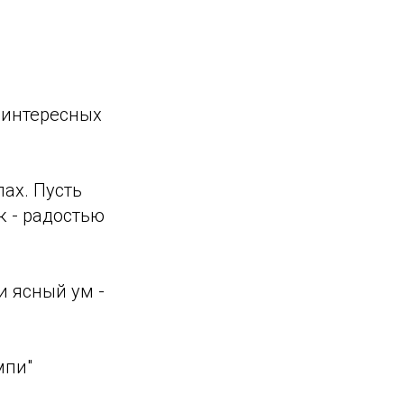
 интересных
ах. Пусть
 - радостью
и ясный ум -
мпи"