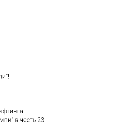
и"!
афтинга
пи" в честь 23