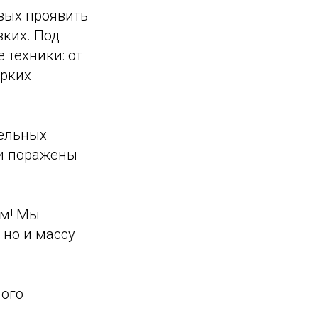
вых проявить
зких. Под
 техники: от
ярких
тельных
ли поражены
ым! Мы
 но и массу
ного