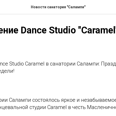
Новости санатория "Салампи"
ние Dance Studio "Caramel
ce Studio Caramel в санатории Салампи: Праз
дели!
рии Салампи состоялось яркое и незабываемо
нцевальной студии Caramel в честь Масленичн