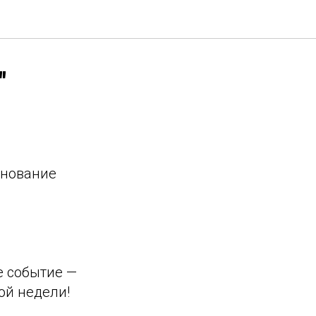
"
днование
е событие —
ой недели!