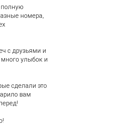
 полную
разные номера,
ех
еч с друзьями и
 много улыбок и
рые сделали это
дарило вам
перед!
о!